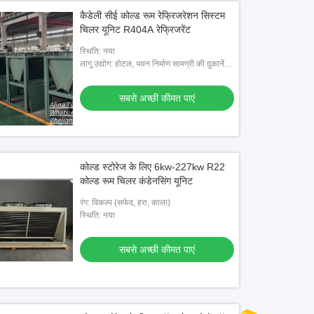
कैडेली सीई कोल्ड रूम रेफ्रिजरेशन सिस्टम
चिलर यूनिट R404A रेफ्रिजरेंट
स्थिति: नया
लागू उद्योग: होटल, भवन निर्माण सामग्री की दुकानें,
मशीनरी मरम्मत की दुकानें, खाद्य और पेय कारखाने,
खेत, घरेलू उपय
सबसे अच्छी कीमत पाएं
कोल्ड स्टोरेज के लिए 6kw-227kw R22
कोल्ड रूम चिलर कंडेनसिंग यूनिट
रंग: विकल्प (सफेद, हरा, काला)
स्थिति: नया
सबसे अच्छी कीमत पाएं