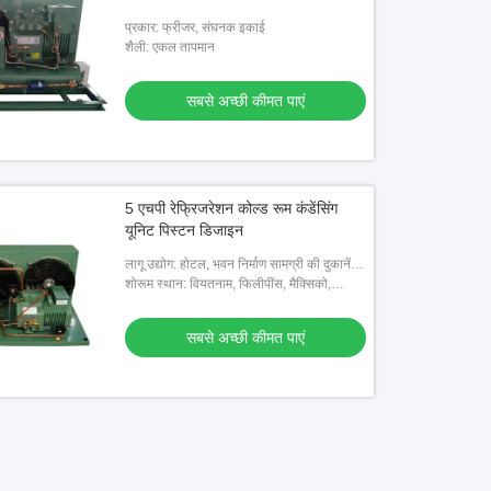
प्रकार: फ्रीजर, संघनक इकाई
शैली: एकल तापमान
सबसे अच्छी कीमत पाएं
5 एचपी रेफ्रिजरेशन कोल्ड रूम कंडेंसिंग
यूनिट पिस्टन डिजाइन
लागू उद्योग: होटल, भवन निर्माण सामग्री की दुकानें,
मशीनरी मरम्मत की दुकानें, खाद्य और पेय कारखाने,
शोरूम स्थान: वियतनाम, फिलीपींस, मैक्सिको,
खेत, घरेलू उपय
थाईलैंड, कजाकिस्तान, नाइजीरिया, उजबेकिस्तान,
ताजिकिस्तान
सबसे अच्छी कीमत पाएं