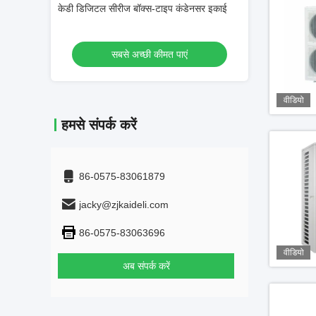
ंडेनसर इकाई
सुपरमार्केट और सुविधा स्टोर के लिए शीत कक्ष संघनक
KL-B श्रृंखला बॉक्
इकाई
एं
सबसे अच्छी कीमत पाएं
सबसे 
वीडियो
हमसे संपर्क करें
86-0575-83061879
jacky@zjkaideli.com
86-0575-83063696
वीडियो
अब संपर्क करें