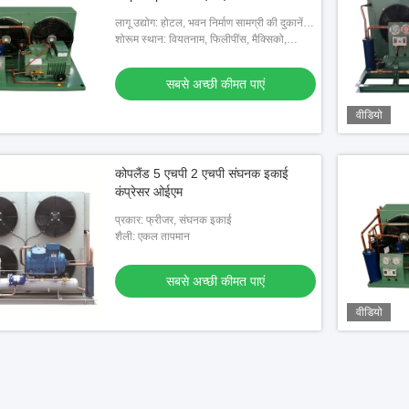
लागू उद्योग: होटल, भवन निर्माण सामग्री की दुकानें,
मशीनरी मरम्मत की दुकानें, खाद्य और पेय कारखाने,
शोरूम स्थान: वियतनाम, फिलीपींस, मैक्सिको,
खेत, घरेलू उपय
थाईलैंड, कजाकिस्तान, नाइजीरिया, उजबेकिस्तान,
ताजिकिस्तान
सबसे अच्छी कीमत पाएं
वीडियो
कोपलैंड 5 एचपी 2 एचपी संघनक इकाई
कंप्रेसर ओईएम
प्रकार: फ्रीजर, संघनक इकाई
शैली: एकल तापमान
सबसे अच्छी कीमत पाएं
वीडियो