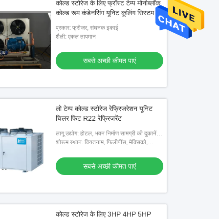
कोल्ड स्टोरेज के लिए फ्रॉस्ट टेम्प मोनोब्लॉक
कोल्ड रूम कंडेनसिंग यूनिट कूलिंग सिस्टम
प्रकार: फ्रीजर, संघनक इकाई
शैली: एकल तापमान
सबसे अच्छी कीमत पाएं
लो टेम्प कोल्ड स्टोरेज रेफ्रिजरेशन यूनिट
चिलर फिट R22 रेफ्रिजरेंट
लागू उद्योग: होटल, भवन निर्माण सामग्री की दुकानें,
मशीनरी मरम्मत की दुकानें, खाद्य और पेय कारखाने,
शोरूम स्थान: वियतनाम, फिलीपींस, मैक्सिको,
खेत, घरेलू उपय
थाईलैंड, कजाकिस्तान, नाइजीरिया, उजबेकिस्तान,
ताजिकिस्तान
सबसे अच्छी कीमत पाएं
कोल्ड स्टोरेज के लिए 3HP 4HP 5HP