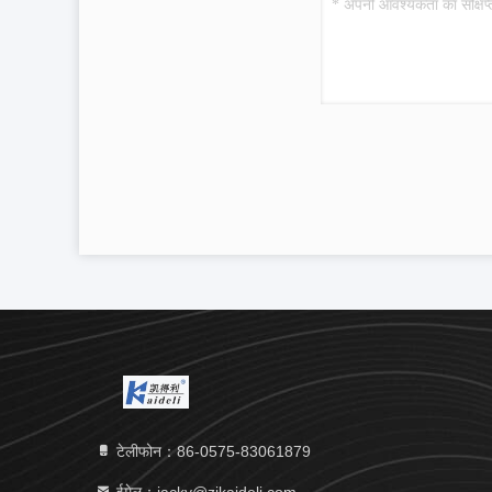
टेलीफोन：86-0575-83061879