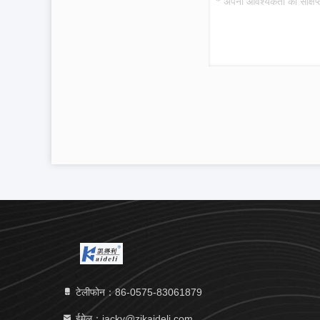
टेलीफोन：86-0575-83061879
ईमेल：jacky@zjkaideli.com