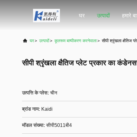
घर
उत्पादों
हमारे बार
घर
>
उत्पादों
>
कूलरूम बाष्पीकरण करनेवाला
>
सीपी श्रृंखला क्षैतिज
सीपी श्रृंखला क्षैतिज प्लेट प्रकार का कं
उत्पत्ति के प्लेस:
चीन
ब्रांड नाम:
Kaidi
मॉडल संख्या:
सीपी5011बी4