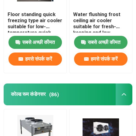
Floor standing quick
Water flushing frost
freezing type air cooler
ceiling air cooler
suitable for low-
suitable for fresh-
temperature quick
keeping and low-
freezing cold storage,
temperature
सबसे अच्छी कीमत
सबसे अच्छी कीमत
compatible with
refrigeration
R404A/R507/R22
warehouses,
refrigerants,
compatible with
हमसे संपर्क करें
हमसे संपर्क करें
supporting 220V/380V
refrigerants such as
voltage
R404A/R507/R22, and
supports 220V/380V
voltage
कोल्ड रूम कंडेनसर
(86)