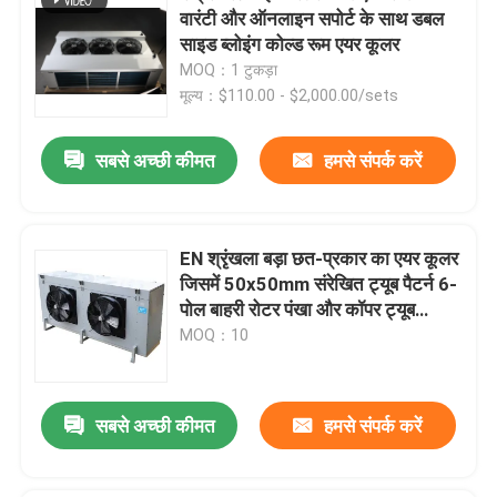
वारंटी और ऑनलाइन सपोर्ट के साथ डबल
साइड ब्लोइंग कोल्ड रूम एयर कूलर
MOQ：1 टुकड़ा
मूल्य：$110.00 - $2,000.00/sets
सबसे अच्छी कीमत
हमसे संपर्क करें
EN श्रृंखला बड़ा छत-प्रकार का एयर कूलर
जिसमें 50x50mm संरेखित ट्यूब पैटर्न 6-
पोल बाहरी रोटर पंखा और कॉपर ट्यूब
एल्यूमीनियम फिन है
MOQ：10
सबसे अच्छी कीमत
हमसे संपर्क करें