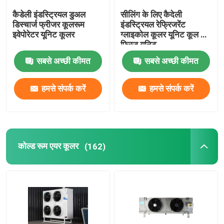
कैडेली इंडस्ट्रियल डुअल
सीलिंग के लिए कैदेली
फ्रीजर कक्ष संघनक इकाई
डिस्चार्ज फ्रीजर कूलरूम
इंडस्ट्रियल रेफ्रिजरेंट
इवेपोरेटर यूनिट कूलर
ग्लाइकोल कूलर यूनिट कूल रूम
फ्रिज यूनिट
स्क्रॉल संघनक इकाई
सबसे अच्छी कीमत
सबसे अच्छी कीमत
क्षैतिज तरल रिसीवर
हमसे संपर्क करें
हमसे संपर्क करें
कोल्ड रूम एयर कूलर
(162)