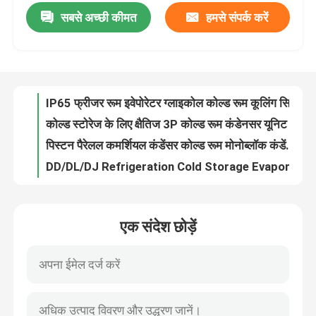
सबसे अच्छी कीमत
हमसे संपर्क करें
IP65 फ्रीजर रूम इवेपोरेटर ग्लाइकोल कोल्ड रूम कूलिंग सिस्टम ELG सीरीज
कोल्ड स्टोरेज के लिए क्षैतिज 3P कोल्ड रूम कंडेनसर यूनिट
कारखाने का दौरा
पिस्टन पैरेलल कमर्शियल कंडेंसर कोल्ड रूम मोनोब्लॉक कंडेंसिंग यूनिट
DD/DL/DJ Refrigeration Cold Storage Evaporator air cooler 4.5mm 6mm 9mm
गुणवत्ता नियंत्रण
कोल्ड स्टोरेज के लिए फ्रॉस्ट टेम्प मोनोब्लॉक कोल्ड रूम कंडेनसिंग यूनिट कूलिंग सिस्टम
R507 रेफ्रिजरेंट कोल्ड स्टोरेज रेफ्रिजरेशन सिस्टम यूनिट ODM
हमसे संपर्क करें
ओडीएम सिंगल वाटर कूल्ड कंडेनसर क्षैतिज शैल और ट्यूब कंडेनसर
Cold Room Parallel Scroll Condensing Unit Compressor Rack
समाचार
वाणिज्यिक कंडेनसर प्रशीतन कंप्रेसर रैक सिस्टम कस्टम
6kw वाटर कूल्ड कंडेनसिंग यूनिट वाटर कोल्ड कंडेनसर कोपलैंड कंप्रेसर
मामले
एक संदेश छोड़ें
कूलिंग इकाइयों के लिए डबल-साइड ब्लोइंग एयर कूलर उच्च गुणवत्ता वाला कूलिंग रूम इवेपोरेटर
कैडेली कोल्ड वाटर कूल्ड कंडेनसर शेल ट्यूब 10hp
एक उद्धरण का अनुरोध करें
प्रशीतन चक्र में फिन कॉइल कूलरूम इवेपोरेटर एयर कूल्ड कंडेनसर
कोल्ड स्टोरेज के लिए वी टाइप एयर कूल्ड कोल्ड रूम कंडेनसर इवेपोरेटर
कूलरूम बाष्पीकरण करनेवाला
रेफ्रिजरेशन कोल्ड रूम प्रोजेक्ट के लिए कैडेली डीडी टाइप अपग्रेडेड यूनिट इवेपोरेटर एयर पोर्टेबल कूलर