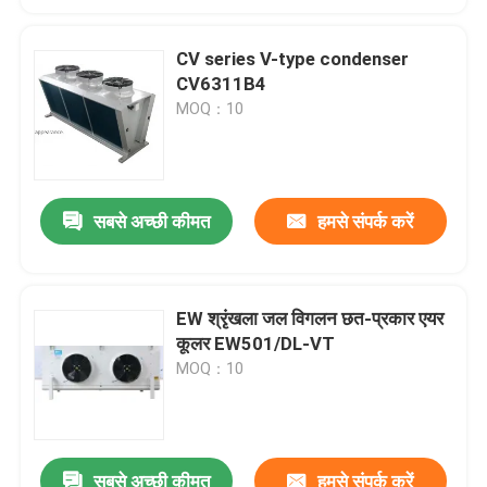
CV series V-type condenser
CV6311B4
MOQ：10
सबसे अच्छी कीमत
हमसे संपर्क करें
EW श्रृंखला जल विगलन छत-प्रकार एयर
कूलर EW501/DL-VT
MOQ：10
सबसे अच्छी कीमत
हमसे संपर्क करें